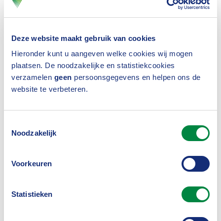
Sjoerd van den Heuvel
(Analytics and AI)
Deze website maakt gebruik van cookies
15 april 2025
Hieronder kunt u aangeven welke cookies wij mogen
plaatsen. De noodzakelijke en statistiekcookies
verzamelen
geen
persoonsgegevens en helpen ons de
website te verbeteren.
AI and liability
Toestemmingsselectie
13 februari 2025
Noodzakelijk
Voorkeuren
Implementation of DORA: tips
Statistieken
from Rudrani Djwalapersad