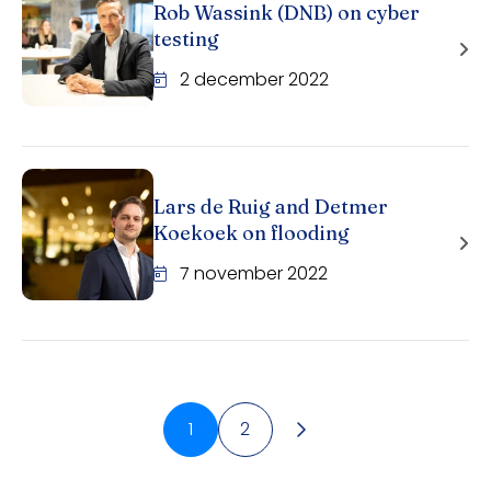
Rob Wassink (DNB) on cyber
testing
2 december 2022
Lars de Ruig and Detmer
Koekoek on flooding
7 november 2022
1
2