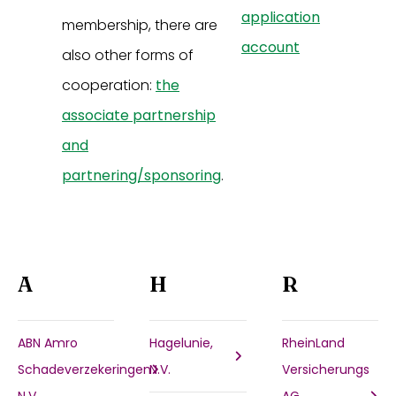
membership, there are
also other forms of
cooperation:
the
associate partnership
and
partnering/sponsoring
.
A
H
R
ABN Amro
Hagelunie,
RheinLand
Schadeverzekeringen
N.V.
Versicherungs