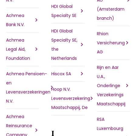
N.V.
AG
HDI Global
(Amsterdam
Achmea
Specialty SE
branch)
Bank N.V.
HDI Global
Rhion
Achmea
Specialty SE,
Versicherung
Legal Aid,
the
AG
Foundation
Netherlands
Rijn en Aar
Achmea Pensioen-
Hiscox SA
U.A.,
en
Onderlinge
Hoop N.V.
Levensverzekeringen
Verzekerings
Levensverzekering
N.V.
Maatschappij
Maatschappij, De
Achmea
RSA
Reinsurance
Luxembourg
I
Company