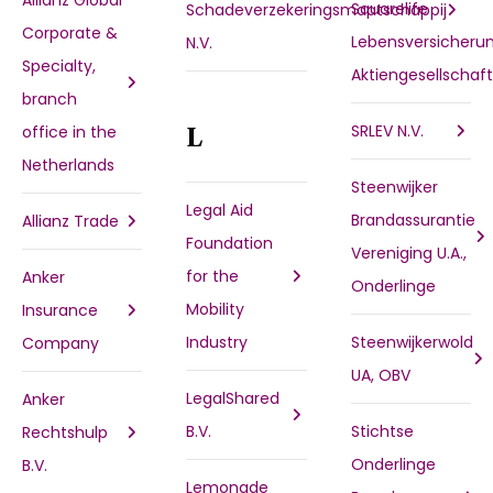
Allianz Global
Squarelife
Schadeverzekeringsmaatschappij
Corporate &
Lebensversicheru
N.V.
Specialty,
Aktiengesellschaft
branch
SRLEV N.V.
office in the
L
Netherlands
Steenwijker
Legal Aid
Brandassurantie
Allianz Trade
Foundation
Vereniging U.A.,
for the
Anker
Onderlinge
Mobility
Insurance
Industry
Steenwijkerwold
Company
UA, OBV
LegalShared
Anker
B.V.
Stichtse
Rechtshulp
Onderlinge
B.V.
Lemonade