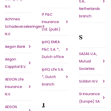
S.A.,
N.V.
Netherlands
If P&C
branch
Achmea
Insurance
Schadeverzekeringen
Ltd. (publ.)
N.V.
S
iptiQ EMEA
Aegon Bank
P&C S.A. *,
SAZAS U.A.,
Dutch office
Aegon
Mutual
Cappital B.V.
Societies
iptiQ Life S.A.
*, Dutch
AEGON Life
Scildon N.V.
branch
Insurance
SI Insurance
N.V.
(Europe) SA
J
AEGON