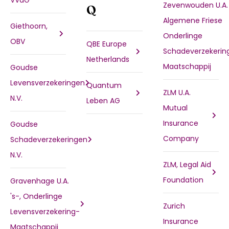
VVaG
Zevenwouden U.A.
Q
Algemene Friese
Giethoorn,
Onderlinge
OBV
QBE Europe
Schadeverzekerin
Netherlands
Maatschappij
Goudse
Levensverzekeringen
Quantum
ZLM U.A.
N.V.
Leben AG
Mutual
Insurance
Goudse
Company
Schadeverzekeringen
N.V.
ZLM, Legal Aid
Foundation
Gravenhage U.A.
's-, Onderlinge
Zurich
Levensverzekering-
Insurance
Maatschappij