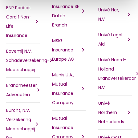
Insurance SE
BNP Paribas
Univé Her,
Dutch
Cardif Non-
N.V.
Branch
Life
Univé Legal
Insurance
MSIG
Aid
Insurance
Bovemij N.V.
Europe AG
Univé Noord-
Schadeverzekering-
Holland
Maatschappij
Munis U.A.,
Brandverzekeraar
Mutual
Brandmeester
N.V.
Insurance
Advocaten
Company
Univé
Burcht, N.V.
Northern
Mutual
Verzekering
Netherlands
Insurance
Maatschappij
Company
Univé Oost