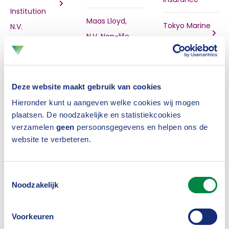
Institution
Maas Lloyd,
Tokyo Marine
N.V.
N.V. Non-life
Europe SA
insurance
ASR
company
Tulip Assist
Schadeverzekering
Insurance
N.V.
Deze website maakt gebruik van cookies
Markel
Limited
Hieronder kunt u aangeven welke cookies wij mogen
Insurance SE
Atradius
plaatsen. De noodzakelijke en statistiekcookies
TVM
Crédito y
verzamelen
geen
persoonsgegevens en helpen ons de
MediRisk B.A.,
insurance
Caución S.A.
website te verbeteren.
Mutual
N.V.
de Seguros y
Insurance
Reaseguros
Toestemmingsselectie
Company for
TVM Legal Aid
Noodzakelijk
Healthcare
BV
Aviation
Institutions
Mutual WA
Voorkeuren
Twente