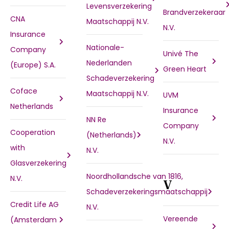
Levensverzekering
Brandverzekeraar
CNA
Maatschappij N.V.
N.V.
Insurance
Nationale-
Company
Univé The
Nederlanden
(Europe) S.A.
Green Heart
Schadeverzekering
Coface
Maatschappij N.V.
UVM
Netherlands
Insurance
NN Re
Company
Cooperation
(Netherlands)
N.V.
with
N.V.
Glasverzekering
Noordhollandsche van 1816,
N.V.
V
Schadeverzekeringsmaatschappij
Credit Life AG
N.V.
Vereende
(Amsterdam