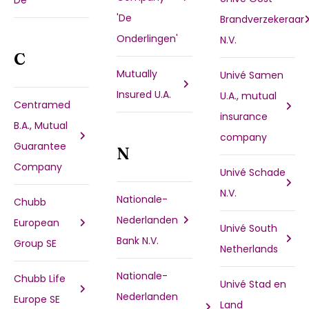
De
'De
Brandverzekeraar
Onderlingen'
N.V.
C
Mutually
Univé Samen
Insured U.A.
U.A., mutual
Centramed
insurance
B.A., Mutual
company
Guarantee
N
Company
Univé Schade
N.V.
Nationale-
Chubb
Nederlanden
European
Univé South
Bank N.V.
Group SE
Netherlands
Nationale-
Chubb Life
Univé Stad en
Nederlanden
Europe SE
Land