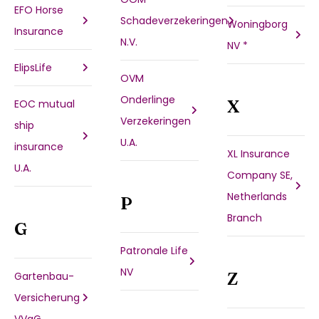
EFO Horse
Schadeverzekeringen
Woningborg
Insurance
N.V.
NV *
ElipsLife
OVM
Onderlinge
X
EOC mutual
Verzekeringen
ship
U.A.
insurance
XL Insurance
U.A.
Company SE,
Netherlands
P
Branch
G
Patronale Life
NV
Z
Gartenbau-
Versicherung