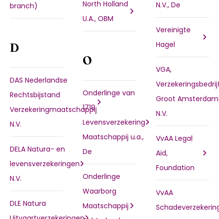
North Holland
N.V., De
branch)
U.A., OBM
Vereinigte
Hagel
D
O
VGA,
DAS Nederlandse
Verzekeringsbedrij
Onderlinge van
Rechtsbijstand
Groot Amsterdam
1719
Verzekeringmaatschappij
N.V.
Levensverzekering
N.V.
Maatschappij u.a.,
VvAA Legal
DELA Natura- en
De
Aid,
levensverzekeringen
Foundation
Onderlinge
N.V.
Waarborg
VvAA
DLE Natura
Maatschappij
Schadeverzekerin
Uitvaartverzekeringen