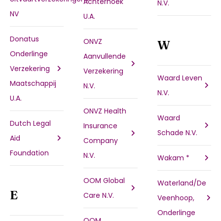
Achterhoek
N.V.
NV
U.A.
Donatus
ONVZ
W
Onderlinge
Aanvullende
Verzekering
Verzekering
Waard Leven
Maatschappij
N.V.
N.V.
U.A.
ONVZ Health
Waard
Dutch Legal
Insurance
Schade N.V.
Aid
Company
Foundation
N.V.
Wakam *
OOM Global
Waterland/De
E
Care N.V.
Veenhoop,
Onderlinge
OOM