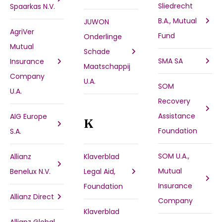
Sliedrecht
Spaarkas N.V.
B.A., Mutual
JUWON
AgriVer
Fund
Onderlinge
Mutual
Schade
SMA SA
Insurance
Maatschappij
Company
U.A.
SOM
U.A.
Recovery
Assistance
AIG Europe
K
Foundation
S.A.
SOM U.A.,
Allianz
Klaverblad
Mutual
Benelux N.V.
Legal Aid,
Insurance
Foundation
Allianz Direct
Company
Klaverblad