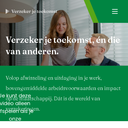
Verzeker je toekomst, én die
van anderen.
Volop afwisseling en uitdaging in je werk,
bovengemiddelde arbeidsvoorwaarden en impact
Je kunt deze
op de maatschappij. Dát is de wereld van
video alleen
verzekeringen.
fspelen als je
onze
rketingcookies