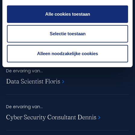
Ik had nul kennis van kunstmatige intelligentie, maar
Alle cookies toestaan
ik ben gewoon begonnen. Inmiddels anderhalf jaar
later, leid ik een team van Data Scientists.
Selectie toestaan
Lees meer
Alleen noodzakelijke cookies
De ervaring van...
Data Scientist Floris
De ervaring van...
Cyber Security Consultant Dennis