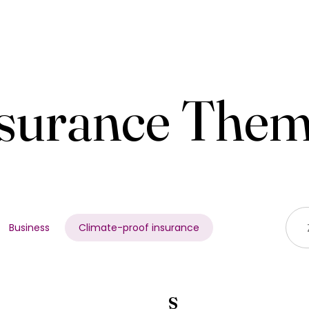
surance The
Business
Climate-proof insurance
S