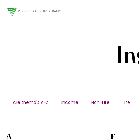
In
Alle thema's A-Z
Income
Non-Life
Life
A
F